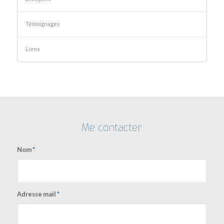
Témoignages
Liens
Me contacter
Nom
*
Adresse mail
*