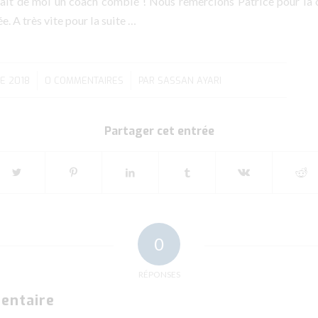
 fait de moi un coach comblé ! Nous remercions Patrice pour la c
e. A très vite pour la suite …
E 2018
0 COMMENTAIRES
/
PAR
SASSAN AYARI
Partager cet entrée
0
RÉPONSES
entaire