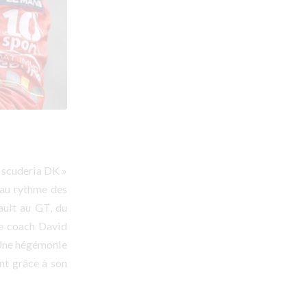
« scuderia DK »
t au rythme des
ault au GT, du
le coach David
 Une hégémonie
nt grâce à son