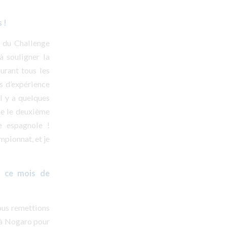
 !
e du Challenge
à souligner la
urant tous les
s d’expérience
l y a quelques
he le deuxième
e espagnole !
mpionnat, et je
nt ce mois de
ous remettions
 à Nogaro pour