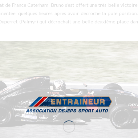
 de France Caterham, Bruno s’est offert une très belle victoire 
entée, quelques heures après avoir décroché la pole position
Duperret (Palmyr) qui décrochait une belle deuxième place dan