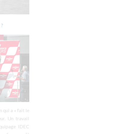
 ?
qui a « fait le
ur. Un travail
équipage IDEC