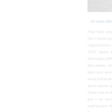
…et vous dans
Pour tout vous
des classes p
l’opportunité 
IDEC Sport e
Mercedes AMG
Barcelone. Un
que nous avon
vivre à Marvin
aussi rapide 
d’une course d
job » en ench
exemplaire r