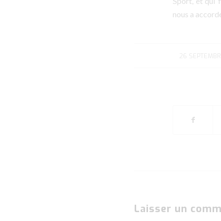
Sport, et qui
nous a accordé
26 SEPTEMBR
/
Laisser un comm