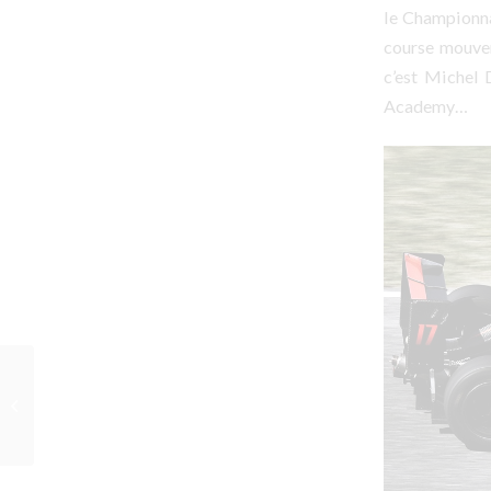
le Championnat
course mouvem
c’est Michel 
Academy…
1ÈRE EN GT4 – 1ÈRE
VICTOIRE !