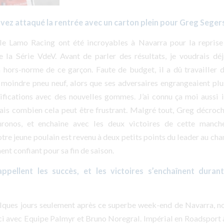
vez attaqué la rentrée avec un carton plein pour Greg Segers
le Lamo Racing ont été incroyables à Navarra pour la repris
la Série VdeV. Avant de parler des résultats, je voudrais déj
 hors-norme de ce garçon. Faute de budget, il a dû travailler d
e moindre pneu neuf, alors que ses adversaires engrangeaient plu
lifications avec des nouvelles gommes. J’ai connu ça moi aussi i
 sais combien cela peut être frustrant. Malgré tout, Greg décroc
ronos, et enchaine avec les deux victoires de cette manch
otre jeune poulain est revenu à deux petits points du leader au cha
nt confiant pour sa fin de saison.
ppellent les succès, et les victoires s’enchaînent dura
uelques jours seulement après ce superbe week-end de Navarra, n
s-ci avec Equipe Palmyr et Bruno Noregral. Impérial en Roadsport