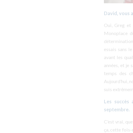
David, vous a
Oui, Greg et 
Monoplace de 
détermination
essais sans l
avant les qua
années, et je
temps des ch
Aujourd’hui, n
suis extrêmeme
Les succès a
septembre.
C’est vrai, q
ça, cette foi