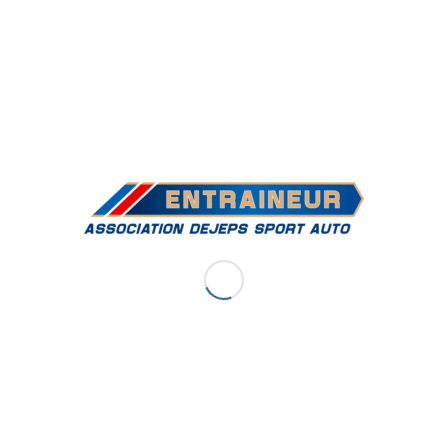
La fin des qualifications aura été une promenade de santé
pour Cyril ce dimanche matin. Si à chaque fois les premiers
instants de ces deux qualifs ont été très serrés, il a viré
chaque fois en tête au premier virage. Puis il déroule son
pilotage et s’impose avec facilité. En qualif 3, sur une piste , il
est vrai qui évoluait au fil des courses, il sera crédité d’un
chrono plus rapide que le meilleur des WorldRX.
L’après-midi sera de la même trempe. Départ impeccable
aussi bien en demi qu’en finale et course en tête avec un
joker à l’avant dernier tour.
« À vrai dire j’ai couru deux finales cet après-midi. Le
classement au terme de qualif nous a regroupés Nitiss
Marklund et moi (les trois premiers du championnat ndlr)
dans la même demi-finale A. Au départ de celle-ci je sors en
tête mais la pression sera constante durant les 6 tours. En
finale en plus de ces deux là il y avait Szabo qui a été très