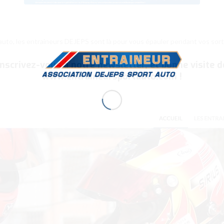
auto, les entraineurs DEJEPS sont là pour vous épauler pendant vos sortie
Inscrivez-vous à notre newsletter, et bonne visite d
www.entraineursportauto.com
!